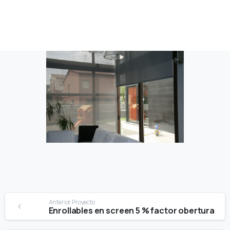
Continue
Anterior Proyecto
Reading
Enrollables en screen 5 % factor obertura