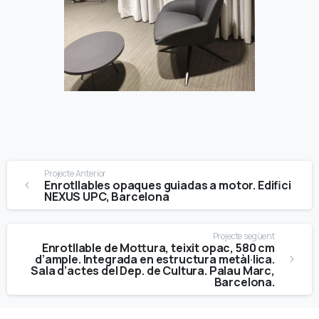
Continue
Projecte Anterior
Reading
Enrotllables opaques guiadas a motor. Edifici
NEXUS UPC, Barcelona
Projecte següent
Enrotllable de Mottura, teixit opac, 580 cm
d’ample. Integrada en estructura metàl·lica.
Sala d’actes del Dep. de Cultura. Palau Marc,
Barcelona.