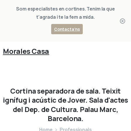
Som especialistes en cortines. Tenim la que
t'agrada i te la fem a mida.
Contacta'ns
Morales Casa
Cortina
separadora
de
sala.
Teixit
ignífug
i
acústic
de
Jover.
Sala
d'actes
del
Dep.
de
Cultura.
Palau
Marc,
Barcelona.
Home
Professionals