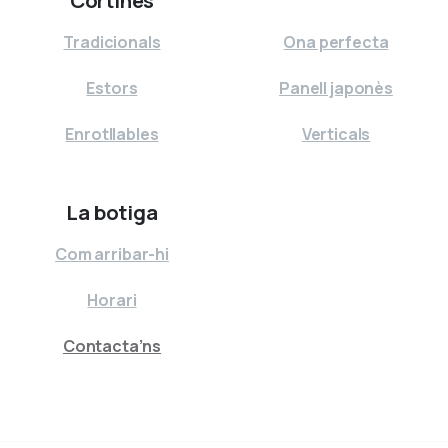
Tradicionals
Ona perfecta
Estors
Panell japonès
Enrotllables
Verticals
La botiga
Com arribar-hi
Horari
Contacta’ns