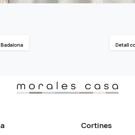
, Badalona
Detall c
sa
Cortines