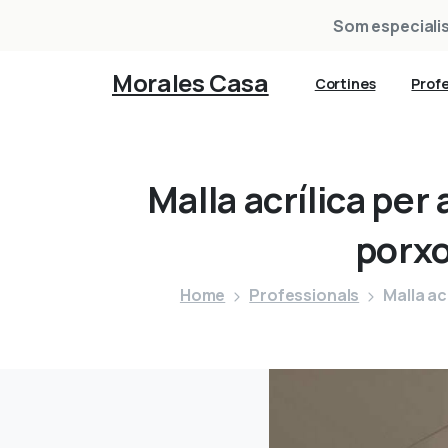
Som especialist
Morales Casa
Cortines
Profe
Malla
acrílica
per
porxo
Home
Professionals
Malla ac