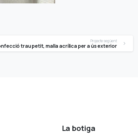
Projecte següent
onfecció trau petit, malla acrílica per a ús exterior
⠀
La botiga