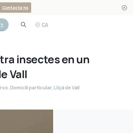
Contacta'ns
CA
't
Search
tra
insectes
en
un
de
Vall
o. Domicili particular, Lliçà de Vall