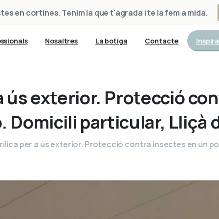
es en cortines. Tenim la que t'agrada i te la fem a mida.
Inspira
ssionals
Nosaltres
La botiga
Contacte
a
ús
exterior.
Protecció
con
.
Domicili
particular,
Lliçà
rílica per a ús exterior. Protecció contra insectes en un porx